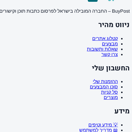
BuyPost – החברה המובילה בישראל לפרסום כתבות תוכן וקישורים באתרי חדשות ותוכן מובילים. מחירון מעודכן, כתיבת AI מתקדמת, קידום אתרים SEO מקצועי. 11 שנות ניסיון ואלפי לקוחות מרוצים.
ניווט מהיר
קטלוג אתרים
מבצעים
שאלות ותשובות
צרו קשר
החשבון שלי
ההזמנות שלי
סוכן המבצעים
סל קניות
מוצרים
מידע
💡 מידע וטיפים
📖 מדריך למשתמש