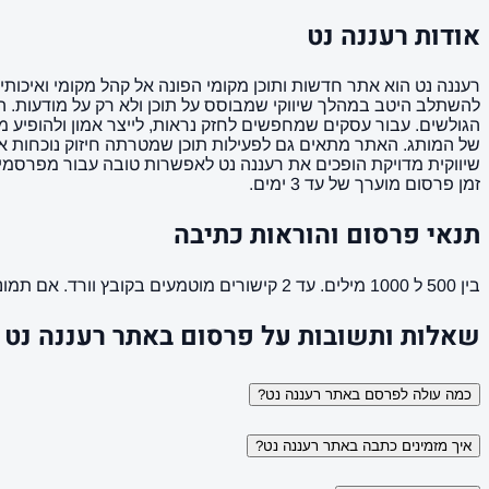
אודות רעננה נט
רעננה נט הוא אתר חדשות ותוכן מקומי הפונה אל קהל מקומי ואיכותי.
להשתלב היטב במהלך שיווקי שמבוסס על תוכן ולא רק על מודעות. ה
הגולשים. עבור עסקים שמחפשים לחזק נראות, לייצר אמון ולהופיע מו
של המותג. האתר מתאים גם לפעילות תוכן שמטרתה חיזוק נוכחות אור
שיווקית מדויקת הופכים את רעננה נט לאפשרות טובה עבור מפרסמ
זמן פרסום מוערך של עד 3 ימים.
תנאי פרסום והוראות כתיבה
בין 500 ל 1000 מילים. עד 2 קישורים מוטמעים בקובץ וורד. אם תמונה ממך תמונה מאושרת לשימוש. הקישורים לא יופיעו בפסקה הראשונה של המאמר ( כותרת המשנה ).
שאלות ותשובות על פרסום באתר רעננה נט
כמה עולה לפרסם באתר רעננה נט?
איך מזמינים כתבה באתר רעננה נט?