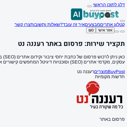
דלג לתוכן הראשי
קטלוג אתרים
מבצעים
איך זה עובד?
שאלות ותשובות
צרו קשר
אזור אישי
₪0
תקציר שירות: פרסום באתר רעננה נט
עסקים, מקדמי אתרים (SEO) וסוכנויות דיגיטל המחפשים קישורים איכותיים (Backlinks).
BuyPost
מוצרים
רעננה נט
חדשות מקומיות
פרסום באתר