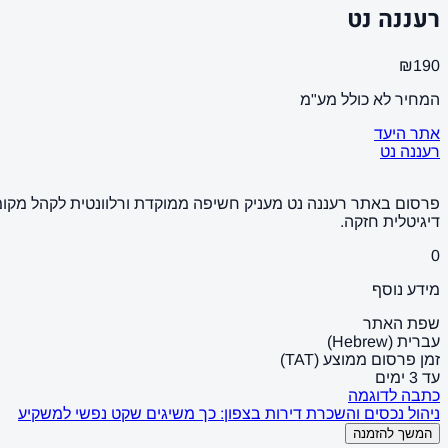
רעננה נט
₪190
המחיר לא כולל מע"מ
אתר היעד
רעננה נט
פרסום באתר רעננה נט מעניק חשיפה ממוקדת ורלוונטית לקהל מקומי 
דיגיטלית חזקה.
0
מידע נוסף
שפת האתר
עברית (Hebrew)
זמן פרסום ממוצע (TAT)
עד 3 ימים
כתבה לדוגמה
ניהול נכסים והשכרת דירות בצפון: כך משיגים שקט נפשי למשקיע
המשך להזמנה