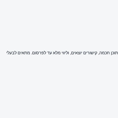
סי ציבור וקידום אתרים (SEO) באתר רעננה נט. השירות מבוצע על ידי מערכת BuyPost וכולל כתיבת תוכן חכמה, קישורים יוצאים, וליווי מלא עד לפרסום. מתאים לבעלי