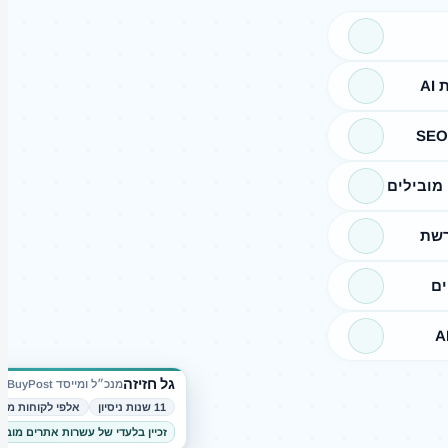
A
מובילים
רשת
ים
גל חזיזה
מנכ״ל ומייסד BuyPost
11 שנות ניסיון
אלפי לקוחות מרו
זכיין בלעדי של עשרות אתרים מובי