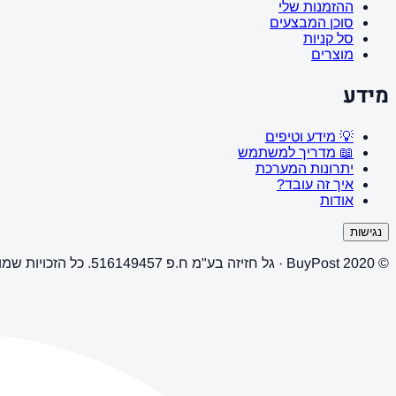
ההזמנות שלי
סוכן המבצעים
סל קניות
מוצרים
מידע
💡 מידע וטיפים
📖 מדריך למשתמש
יתרונות המערכת
איך זה עובד?
אודות
נגישות
© 2020 BuyPost · גל חזיזה בע"מ ח.פ 516149457. כל הזכויות שמורות.