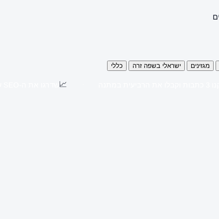
ם
מגזינים
ישראלי בשפה זרה
כללי
📈
כתבות וקבלו את הרביעית במתנה
שדרגו את ה-SEO שלכם עם כתבות יח"צ באתרים מובילים