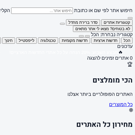
חיפוש אתר לפי שם או כתובת
הקליד
קטגוריות אתרים
סדר ברירת מחדל
לא בטוחים? מצאו לי אתר מתאים
קטגוריה נבחרת: הכל
הכל
חדשות ארציות
חדשות מקומיות
טכנולוגיה
לייפסטייל
חינוך
עדכונים
🔥
מבצע השבוע: 20% הנחה על כל אתרי החדשות הארציים!
0 אתרים זמינים להצגה
🏆
הכי מומלצים
האתרים הפופולריים ביותר אצלנו
כל המוצרים
🌐
מחירון כל האתרים