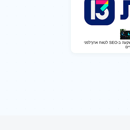
ב-SEO לטווח ארוך
לפני
יים