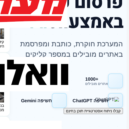
פרסום כתבות
באמצעות
AI
קיד
המערכת חוקרת, כותבת ומפרסמת
היו
באתרים מובילים במספר קליקים
+1000
חשיפה Google
אתרים מובילים
חשיפה ChatGPT
חשיפה Gemini
בני
מנ
קבלו ניתוח אסטרטגיית תוכן בחינם