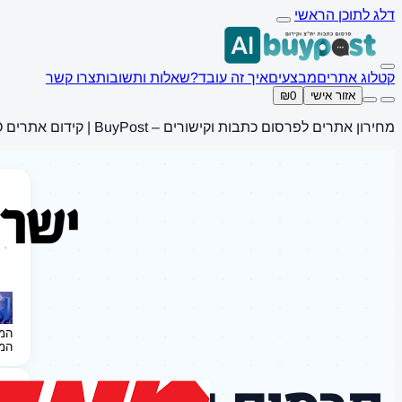
דלג לתוכן הראשי
קטלוג אתרים
מבצעים
איך זה עובד?
שאלות ותשובות
צרו קשר
אזור אישי
₪0
מחירון אתרים לפרסום כתבות וקישורים – BuyPost | קידום אתרים SEO
המ
המ