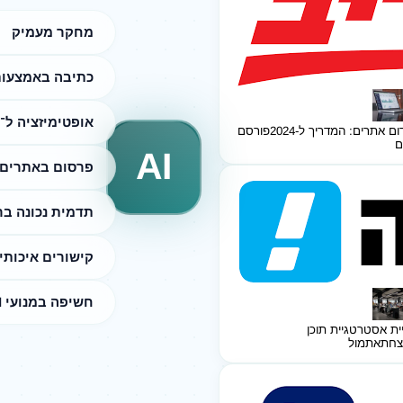
מחקר מעמיק
כתיבה באמצעות I
אופטימיזציה ל־SEO
ום אתרים: המדריך ל-2024
פורסם
ם
AI
פרסום באתרים 
תדמית נכונה ב
קישורים איכותי
חשיפה במנועי AI
ית אסטרטגיית תוכן
צחת
אתמול