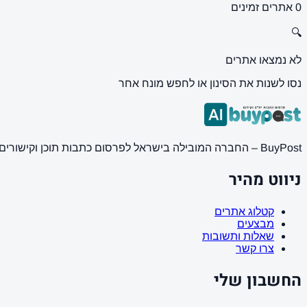
0 אתרים זמינים
🔍
לא נמצאו אתרים
נסו לשנות את הסינון או לחפש מונח אחר
BuyPost – החברה המובילה בישראל לפרסום כתבות תוכן וקישורים באתרי חדשות ותוכן מובילים. מחירון מעודכן, כתיבת AI מתקדמת, קידום אתרים SEO מקצועי. 11 שנות ניסיון ואלפי לקוחות מרוצים.
ניווט מהיר
קטלוג אתרים
מבצעים
שאלות ותשובות
צרו קשר
החשבון שלי