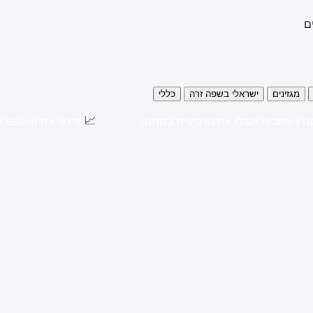
ם
מגזינים
ישראלי בשפה זרה
כללי
📈
כתבות וקבלו את הרביעית במתנה
שדרגו את ה-SEO שלכם עם כתבות יח"צ באתרים מובילים