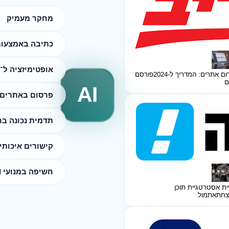
מחקר מעמיק
כתיבה באמצעות I
אופטימיזציה ל־SEO
ום אתרים: המדריך ל-2024
פורסם
ם
AI
פרסום באתרים 
תדמית נכונה ב
קישורים איכותי
חשיפה במנועי AI
ית אסטרטגיית תוכן
צחת
אתמול