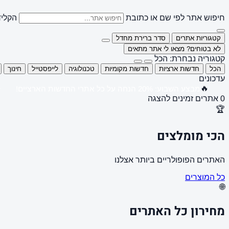
חיפוש אתר לפי שם או כתובת
הקליד
קטגוריות אתרים
סדר ברירת מחדל
לא בטוחים? מצאו לי אתר מתאים
קטגוריה נבחרת: הכל
הכל
חדשות ארציות
חדשות מקומיות
טכנולוגיה
לייפסטייל
חינוך
עדכונים
🔥
מבצע השבוע: 20% הנחה על כל אתרי החדשות הארציים!
0 אתרים זמינים להצגה
🏆
הכי מומלצים
האתרים הפופולריים ביותר אצלנו
כל המוצרים
🌐
מחירון כל האתרים