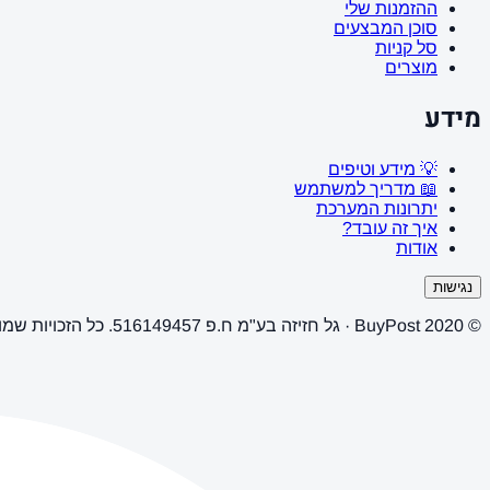
ההזמנות שלי
סוכן המבצעים
סל קניות
מוצרים
מידע
💡 מידע וטיפים
📖 מדריך למשתמש
יתרונות המערכת
איך זה עובד?
אודות
נגישות
© 2020 BuyPost · גל חזיזה בע"מ ח.פ 516149457. כל הזכויות שמורות.