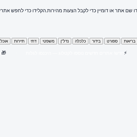
ו שם אתר או דומיין כדי לקבל הצעות מהירות.
הקלידו כדי לחפש אתרי
בריאות
ספורט
בידור
כלכלה
נדל"ן
משפטי
דתי
תיירות
אוכל
🎁
⚡
חדש! אתרים חדשים נוספו לקטלוג — היכנסו לגלות
קנו 3 