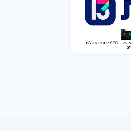
ב-SEO לטווח ארוך
לפני
יים