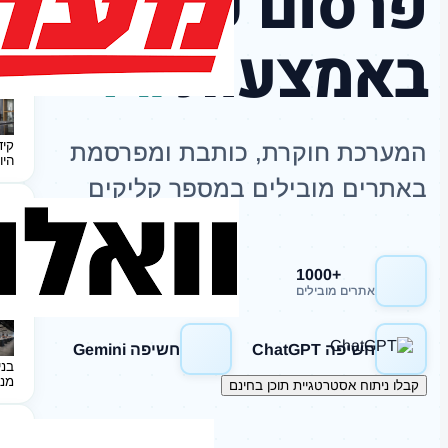
פרסום כתבות
באמצעות
AI
קיד
המערכת חוקרת, כותבת ומפרסמת
היו
באתרים מובילים במספר קליקים
+1000
חשיפה Google
אתרים מובילים
חשיפה ChatGPT
חשיפה Gemini
בני
מנ
קבלו ניתוח אסטרטגיית תוכן בחינם