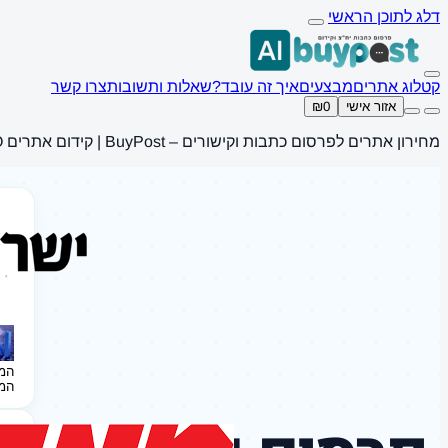
דלג לתוכן הראשי
קטלוג אתרים
מבצעים
איך זה עובד?
שאלות ותשובות
צרו קשר
אזור אישי
₪0
מחירון אתרים לפרסום כתבות וקישורים – BuyPost | קידום אתרים SEO
המ
המ