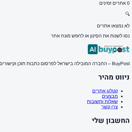
0 אתרים זמינים
🔍
לא נמצאו אתרים
נסו לשנות את הסינון או לחפש מונח אחר
BuyPost – החברה המובילה בישראל לפרסום כתבות תוכן וקישורים באתרי חדשות ותוכן מובילים. מחירון מעודכן, כתיבת AI מתקדמת, קידום אתרים SEO מקצועי. 11 שנות ניסיון ואלפי לקוחות מרוצים.
ניווט מהיר
קטלוג אתרים
מבצעים
שאלות ותשובות
צרו קשר
החשבון שלי