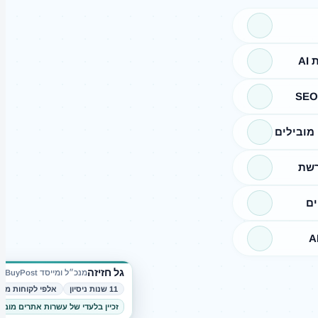
A
מובילים
רשת
ים
גל חזיזה
מנכ״ל ומייסד BuyPost
11 שנות ניסיון
אלפי לקוחות מרו
זכיין בלעדי של עשרות אתרים מובי