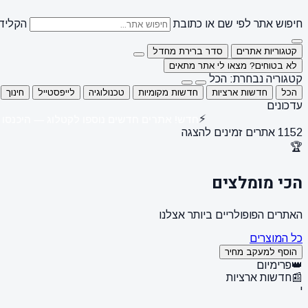
חיפוש אתר לפי שם או כתובת
הקלידו
קטגוריות אתרים
סדר ברירת מחדל
לא בטוחים? מצאו לי אתר מתאים
קטגוריה נבחרת: הכל
הכל
חדשות ארציות
חדשות מקומיות
טכנולוגיה
לייפסטייל
חינוך
עדכונים
⚡
חדש! אתרים חדשים נוספו לקטלוג — היכנ
1152 אתרים זמינים להצגה
🏆
הכי מומלצים
האתרים הפופולריים ביותר אצלנו
כל המוצרים
הוסף למעקב מחיר
👑
פרימיום
📰
חדשות ארציות
י