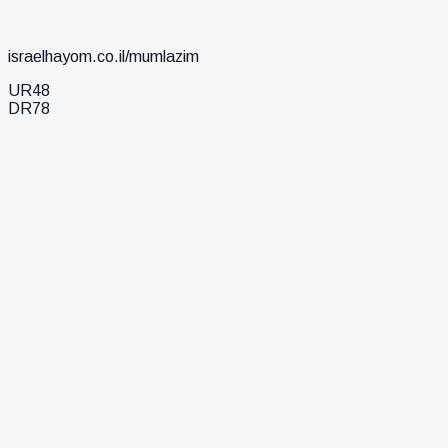
israelhayom.co.il/mumlazim
UR
48
DR
78