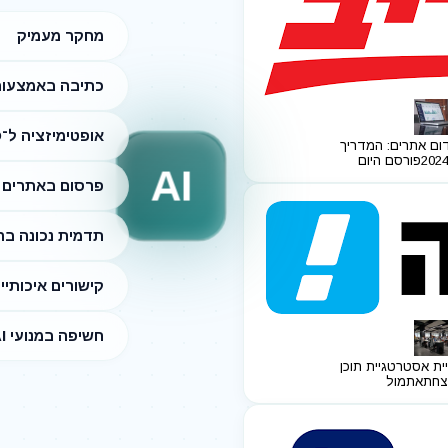
מחקר מעמיק
כתיבה באמצעות I
אופטימיזציה ל־SEO
ום אתרים: המדריך
פורסם היום
AI
פרסום באתרים מ
תדמית נכונה ב
קישורים איכותיי
חשיפה במנועי AI
ית אסטרטגיית תוכן
צחת
אתמול