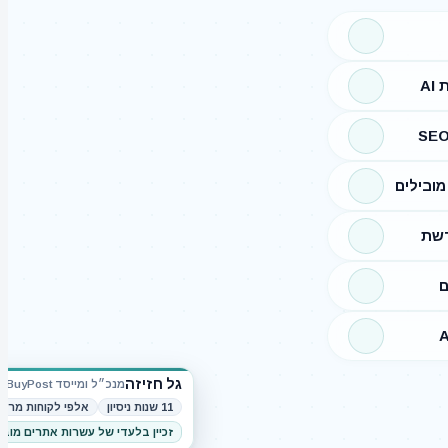
A
ובילים
רשת
ם
גל חזיזה
מנכ״ל ומייסד BuyPost
11 שנות ניסיון
אלפי לקוחות מרוצ
זכיין בלעדי של עשרות אתרים מוב