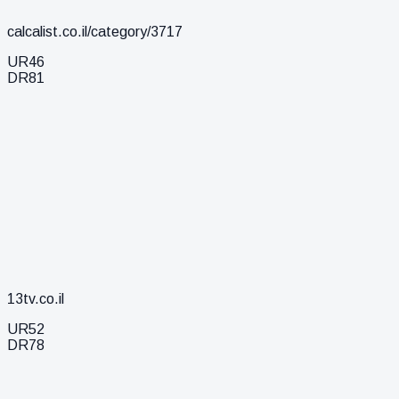
calcalist.co.il/category/3717
UR
46
DR
81
13tv.co.il
UR
52
DR
78