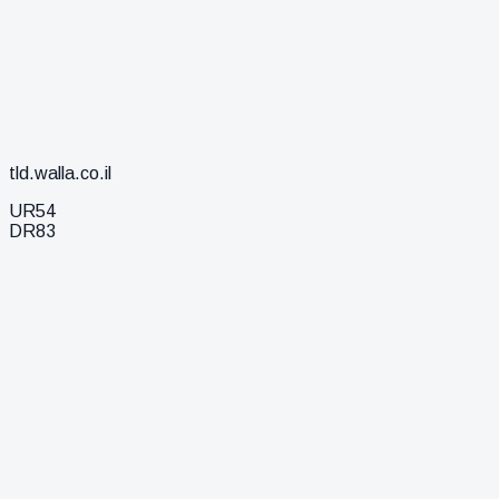
tld.walla.co.il
UR
54
DR
83