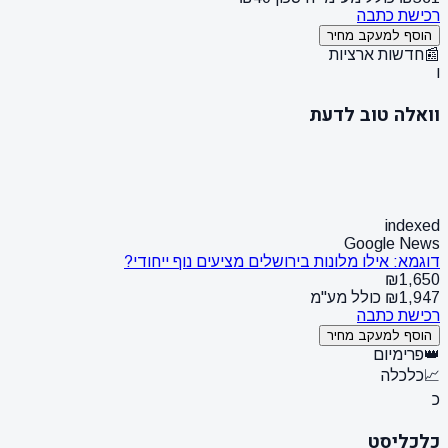
רכישת כתבה
הוסף למעקב מחיר
📰
חדשות ארציות
ו
וואלה טוב לדעת
indexed
Google News
דוגמא: אילו מלונות בירושלים מציעים נוף ייחודי?
₪1,650
₪1,947 כולל מע"מ
רכישת כתבה
הוסף למעקב מחיר
👑
פרימיום
📈
כלכלה
כ
כלכליסט