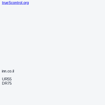
trueScontrol.org
inn.co.il
UR
55
DR
75