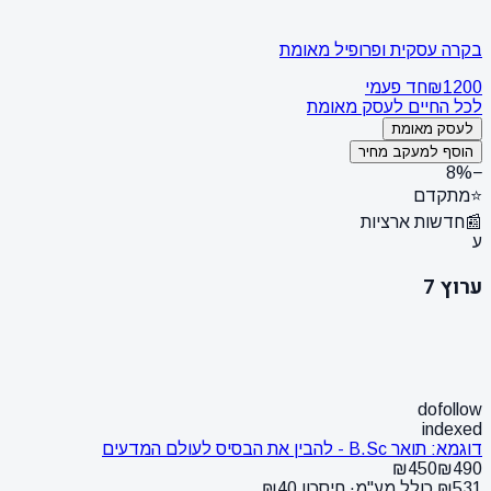
בקרה עסקית ופרופיל מאומת
₪1200
חד פעמי
לכל החיים לעסק מאומת
לעסק מאומת
הוסף למעקב מחיר
−8%
⭐
מתקדם
📰
חדשות ארציות
ע
ערוץ 7
dofollow
indexed
דוגמא: תואר B.Sc - להבין את הבסיס לעולם המדעים
₪450
₪490
₪531 כולל מע"מ
· חיסכון ₪40