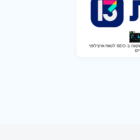
ב-SEO לטווח ארוך
לפני
יים