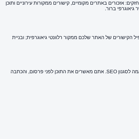
ם: אזכורים באתרים מקומיים, קישורים ממקורות עירוניים ותוכן
הקישורים של האתר שלכם ממקור רלוונטי גיאוגרפית; ובניית
בוחרים אתר מהרשימה למעלה, מזינים נושא ומילות מפתח — והמערכת שלנו כותבת כתבה מקצועית ב-AI ללא תוספת תשלום, כולל התאמה לסגנון SEO. אתם מאשרים את התוכן לפני פרסום, והכתבה