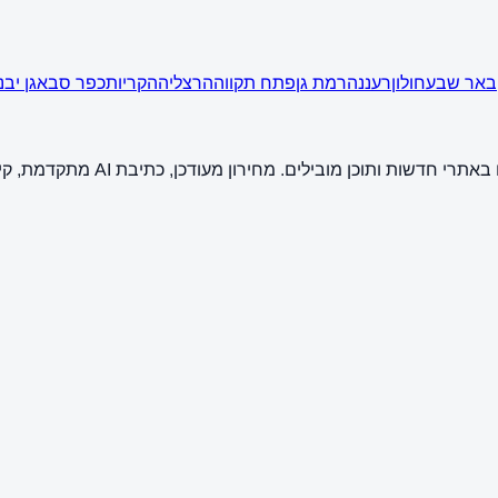
באר שבע
חולון
רעננה
רמת גן
פתח תקווה
הרצליה
הקריות
כפר סבא
גן יבנ