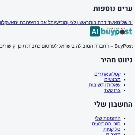
ערים נוספות
ירושלים
אשדוד
רחובות
ראשון לציון
מודיעין
תל אביב
חיפה
בת ים
אשקלון
BuyPost – החברה המובילה בישראל לפרסום כתבות תוכן וקישורים באתרי חדשות ותוכן מובילים. מחירון מעודכן, כתיבת AI מתקדמת, קידום אתרים SEO מקצועי. 11 שנות ניסיון ואלפי לקוחות מרוצים.
ניווט מהיר
קטלוג אתרים
מבצעים
שאלות ותשובות
צרו קשר
החשבון שלי
ההזמנות שלי
סוכן המבצעים
סל קניות
מוצרים