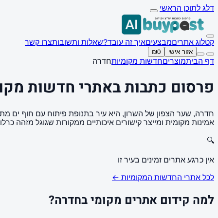
דלג לתוכן הראשי
קטלוג אתרים
מבצעים
איך זה עובד?
שאלות ותשובות
צרו קשר
אזור אישי
₪0
דף הבית
מוצרים
חדשות מקומיות
חדרה
פרסום כתבות באתרי חדשות מקו
חדרה, שער הצפון של השרון, היא עיר בתנופת פיתוח עם חוף ים 
אמינות מקומית ומייצר קישורים איכותיים ממקורות שגוגל מזהה כרלוונ
🔍
אין כרגע אתרים זמינים בעיר זו
לכל אתרי החדשות המקומיות ←
למה קידום אתרים מקומי בחדרה?