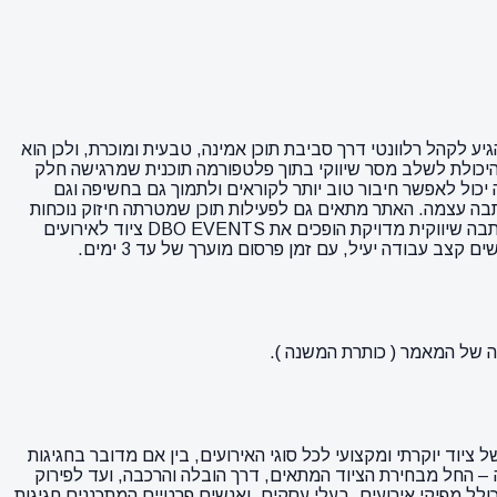
 להגיע לקהל רלוונטי דרך סביבת תוכן אמינה, טבעית ומוכרת, ולכן הוא
וכן ולא רק על מודעות. היתרון המרכזי בפרסום באתר DBO EVENTS ציוד לאירועים הוא היכולת לשלב מסר שיווקי בתוך פלטפורמה תוכנית שמרגישה חלק
יכול לאפשר חיבור טוב יותר לקוראים ולתמוך גם בחשיפה וגם
dofo, מה שיכול להוסיף עוד ערך שיווקי לחשיפה ולכתבה עצמה. האתר מתאים גם לפעילות תוכן שמטרתה חיזוק נוכחות
אורגנית, יצירת תדמית איכותית והעברת מסר בצורה טבעית יותר. השילוב בין אתר מוכר, נתון DR 39, קהל היעד הרלוונטי והאפשרות לייצר כתבה שיווקית מדויקת הופכים את DBO EVENTS ציוד לאירועים
עבודה יעיל, עם זמן פרסום מוערך של עד 3 ימים.
לאירועים, DBO EVENTS הוא הכתובת עבורכם. האתר dbo-events.co.il מציע מגוון רחב של ציוד יוקרתי ומקצועי לכל סוגי האירועים, בין אם מדובר בחגיגות
ות זמין 24/6 לכל רחבי הארץ, DBO מתמחה בליווי מלא של לקוחותיה – החל מבחירת הציוד המתאים, דרך הובלה והרכבה, ועד לפירוק
כולל מפיקי אירועים, בעלי עסקים, ואנשים פרטיים המתכננים חגיגות