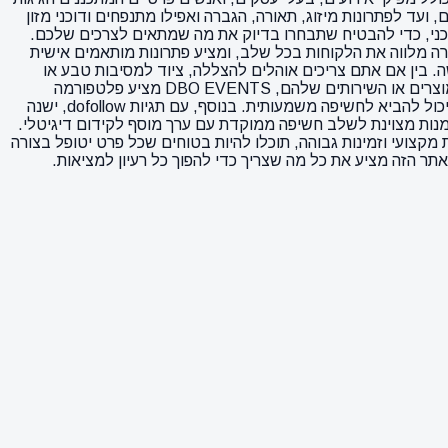
 דרך כלי הגשה וסכו"ם, ועד לפתרונות מיזוג, תאורה, הגברה ואפילו מתנפחים ודוכני מזון
 טכני, כדי להבטיח שתבחרו בדיוק את מה שמתאים לצרכים שלכם.
 המקצועי של החברה מלווה את הלקוחות בכל שלב, ומציע פתרונות מותאמים אישית
ל שאלה או בקשה. בין אם אתם צריכים אוהלים להצללה, ציוד למסיבות טבע או
פינות זולה לישיבה נוחה, תוכלו לסמוך על כך שתקבלו את המוצרים הטובים ביותר במחירים תחרותיים. למפרסמים המעוניינים לקדם את המוצרים או השירותים שלהם, DBO EVENTS מציע פלטפורמה
מצוינת להגיע לקהל יעד רלוונטי וממוקד. האתר מושך אליו לקוחות מתחום האירועים, שמחפשים פתרונות איכותיים ומהירים, ולכן פרסום בו יכול להביא לחשיפה משמעותית. בנוסף, עם תגיות dofollow, ישנה
דמנות מצוינת לשלב חשיפה ממוקדת עם ערך מוסף לקידום דיגיטלי.
ם, שירות מקצועי וזמינות גבוהה, תוכלו להיות בטוחים שכל פרט יטופל בצורה
ר הזה מציע את כל מה שצריך כדי להפוך כל רעיון למציאות.