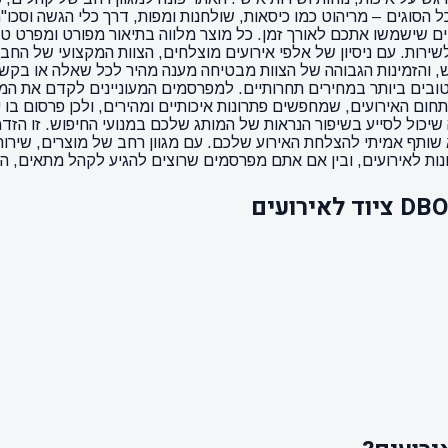
דת או אירועים קהילתיים. ב-DBO תמצאו ציוד מכל הסוגים – מריהוט כמו כיסאות, שולחנות ומפות,
יטים שישמשו אתכם לאורך זמן. כל מוצר מלווה בתיאור מפורט ומפרט
DBO EVE הוא המחויבות לאיכות ולשירות. עם ניסיון של אלפי אירועים מוצלחים, הצוות
עד 3 ימים מאפשר תכנון נוח וגמיש, והזמינות הגבוהה של הצוות מבטיחה מענה מהיר לכ
 שיכול לסייע בשיפור הנראות של המותג שלכם במנועי החיפוש. זו הז
ר להשכרת ציוד, אלא שותף אמיתי להצלחת האירוע שלכם. עם מגוון רחב של מוצרי
ות לאירועים, ובין אם אתם מפרסמים שרוצים להגיע לקהל מתאים, האת