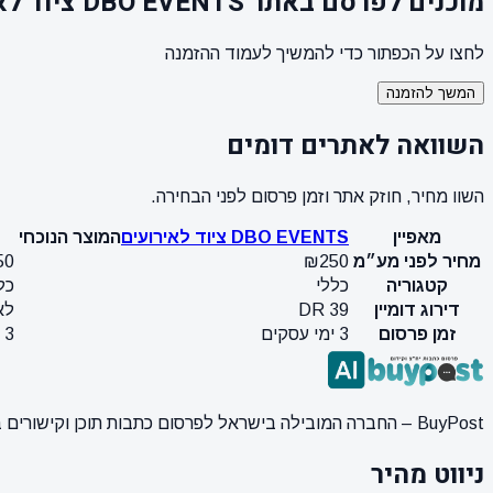
מוכנים לפרסם באתר DBO EVENTS ציוד לאירועים?
לחצו על הכפתור כדי להמשיך לעמוד ההזמנה
המשך להזמנה
השוואה לאתרים דומים
השוו מחיר, חוזק אתר וזמן פרסום לפני הבחירה.
מאפיין
DBO EVENTS ציוד לאירועים
המוצר הנוכחי
מחיר לפני מע״מ
₪250
50
קטגוריה
כללי
כל
דירוג דומיין
DR 39
לא
זמן פרסום
3 ימי עסקים
3 ימי עסקים
BuyPost – החברה המובילה בישראל לפרסום כתבות תוכן וקישורים באתרי חדשות ותוכן מובילים. מחירון מעודכן, כתיבת AI מתקדמת, קידום אתרים SEO מקצועי. 11 שנות ניסיון ואלפי לקוחות מרוצים.
ניווט מהיר