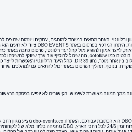
 קהל מגוון ורלוונטי. האתר מתאים במיוחד למותגים, עסקים ויוזמות שרוצים
יכול להשתלב היטב במהלך שיווקי שמבוסס על ת
, לייצר אמון ולהופיע מול קהל יעד רלוונטי, פרסום כתבה באתר כזה 
בנוכחות הדיגיטלית הכוללת של המותג. בנוסף, האתר מציע מאפיינים בולטים כמו llow
 בנוסף, תהליך הפרסום באתר יכול להתאים גם למהלכים שדורשים קצב 
אם אתם מחפשים פתרון מושלם להשכרת ציוד 
משפחתיות, אירועי חברה או הפקות גדולות. ממוקם באשקלון, עם שיר
גש על איכות, נוחות ושירות אישי. האתר פונה למגוון רחב של קהלים, 