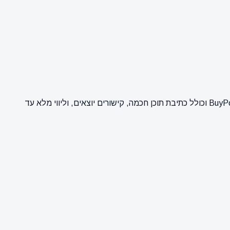
כאן ניתן לרכוש פרסום של כתבת יחסי ציבור וקידום אתרים (SEO) באתר DBO EVENTS ציוד לאירועים. השירות מבוצע על ידי מערכת BuyPost וכולל כתיבת תוכן חכמה, קישורים יוצאים, וליווי מלא עד