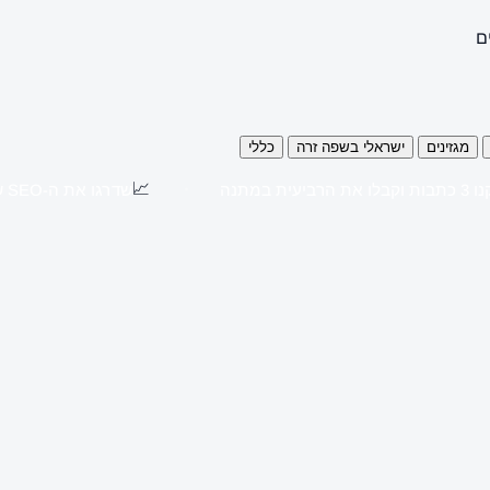
ם
מגזינים
ישראלי בשפה זרה
כללי
📈
כתבות וקבלו את הרביעית במתנה
שדרגו את ה-SEO שלכם עם כתבות יח"צ באתרים מובילים