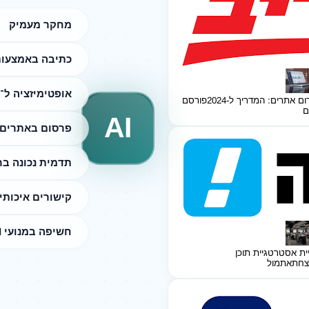
מחקר מעמיק
כתיבה באמצעות I
אופטימיזציה ל־SEO
ום אתרים: המדריך ל-2024
פורסם
ם
AI
פרסום באתרים 
תדמית נכונה ב
קישורים איכותי
חשיפה במנועי AI
ית אסטרטגיית תוכן
צחת
אתמול