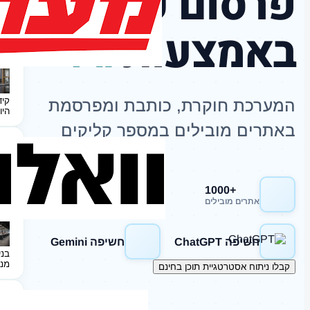
פרסום כתבות
באמצעות
AI
קיד
המערכת חוקרת, כותבת ומפרסמת
היו
באתרים מובילים במספר קליקים
+1000
חשיפה Google
אתרים מובילים
חשיפה ChatGPT
חשיפה Gemini
בני
מנ
קבלו ניתוח אסטרטגיית תוכן בחינם