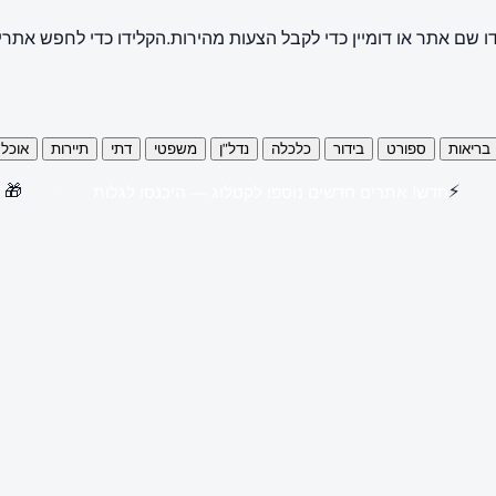
ו שם אתר או דומיין כדי לקבל הצעות מהירות.
הקלידו כדי לחפש אתרי
בריאות
ספורט
בידור
כלכלה
נדל"ן
משפטי
דתי
תיירות
אוכל
🎁
⚡
חדש! אתרים חדשים נוספו לקטלוג — היכנסו לגלות
קנו 3 