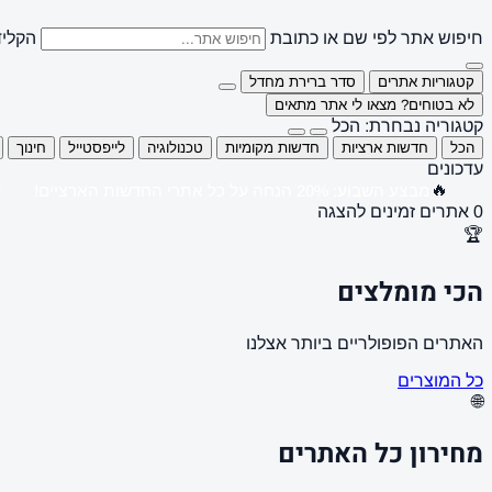
חיפוש אתר לפי שם או כתובת
הקליד
קטגוריות אתרים
סדר ברירת מחדל
לא בטוחים? מצאו לי אתר מתאים
קטגוריה נבחרת: הכל
הכל
חדשות ארציות
חדשות מקומיות
טכנולוגיה
לייפסטייל
חינוך
עדכונים
🔥
מבצע השבוע: 20% הנחה על כל אתרי החדשות הארציים!
0 אתרים זמינים להצגה
🏆
הכי מומלצים
האתרים הפופולריים ביותר אצלנו
כל המוצרים
🌐
מחירון כל האתרים