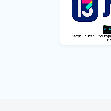
ב-SEO לטווח ארוך
לפני
יים