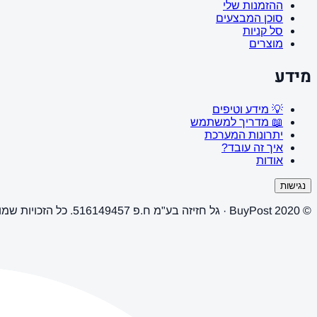
ההזמנות שלי
סוכן המבצעים
סל קניות
מוצרים
מידע
💡 מידע וטיפים
📖 מדריך למשתמש
יתרונות המערכת
איך זה עובד?
אודות
נגישות
© 2020 BuyPost · גל חזיזה בע"מ ח.פ 516149457. כל הזכויות שמורות.