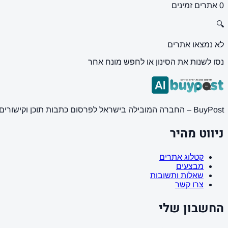
0 אתרים זמינים
🔍
לא נמצאו אתרים
נסו לשנות את הסינון או לחפש מונח אחר
BuyPost – החברה המובילה בישראל לפרסום כתבות תוכן וקישורים באתרי חדשות ותוכן מובילים. מחירון מעודכן, כתיבת AI מתקדמת, קידום אתרים SEO מקצועי. 11 שנות ניסיון ואלפי לקוחות מרוצים.
ניווט מהיר
קטלוג אתרים
מבצעים
שאלות ותשובות
צרו קשר
החשבון שלי