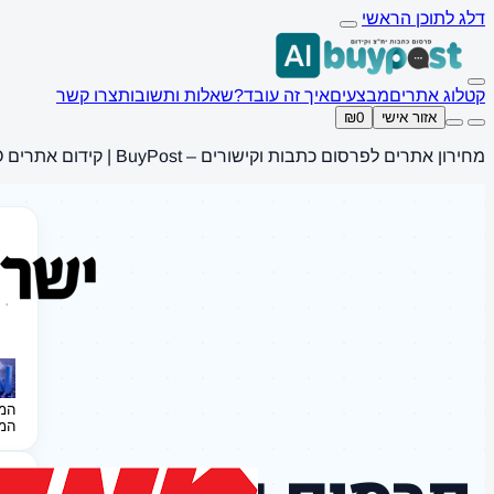
דלג לתוכן הראשי
קטלוג אתרים
מבצעים
איך זה עובד?
שאלות ותשובות
צרו קשר
אזור אישי
₪0
מחירון אתרים לפרסום כתבות וקישורים – BuyPost | קידום אתרים SEO
המ
המ