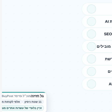
A
מובילים
רשת
ים
גל חזיזה
מנכ״ל ומייסד BuyPost
11 שנות ניסיון
אלפי לקוחות מרו
זכיין בלעדי של עשרות אתרים מובי