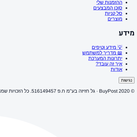
ההזמנות שלי
סוכן המבצעים
סל קניות
מוצרים
מידע
💡 מידע וטיפים
📖 מדריך למשתמש
יתרונות המערכת
איך זה עובד?
אודות
נגישות
© 2020 BuyPost · גל חזיזה בע"מ ח.פ 516149457. כל הזכויות שמורות.