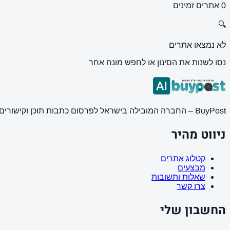
0 אתרים זמינים
🔍
לא נמצאו אתרים
נסו לשנות את הסינון או לחפש מונח אחר
BuyPost – החברה המובילה בישראל לפרסום כתבות תוכן וקישורים באתרי חדשות ותוכן מובילים. מחירון מעודכן, כתיבת AI מתקדמת, קידום אתרים SEO מקצועי. 11 שנות ניסיון ואלפי לקוחות מרוצים.
ניווט מהיר
קטלוג אתרים
מבצעים
שאלות ותשובות
צרו קשר
החשבון שלי