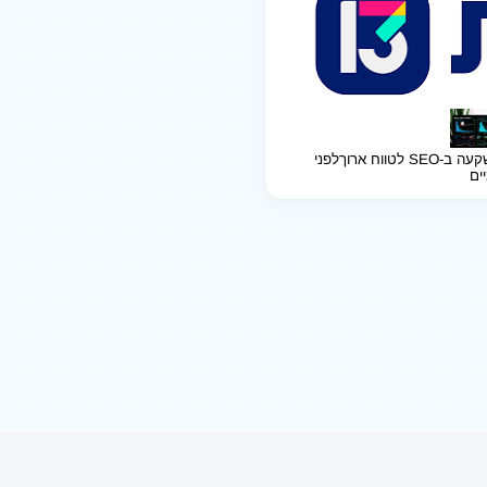
ב-SEO לטווח ארוך
לפני
יים