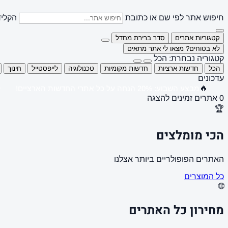
חיפוש אתר לפי שם או כתובת
הקליד
קטגוריות אתרים
סדר ברירת מחדל
לא בטוחים? מצאו לי אתר מתאים
קטגוריה נבחרת: הכל
הכל
חדשות ארציות
חדשות מקומיות
טכנולוגיה
לייפסטייל
חינוך
עדכונים
🔥
מבצע השבוע: 20% הנחה על כל אתרי החדשות הארציים!
0 אתרים זמינים להצגה
🏆
הכי מומלצים
האתרים הפופולריים ביותר אצלנו
כל המוצרים
🌐
מחירון כל האתרים