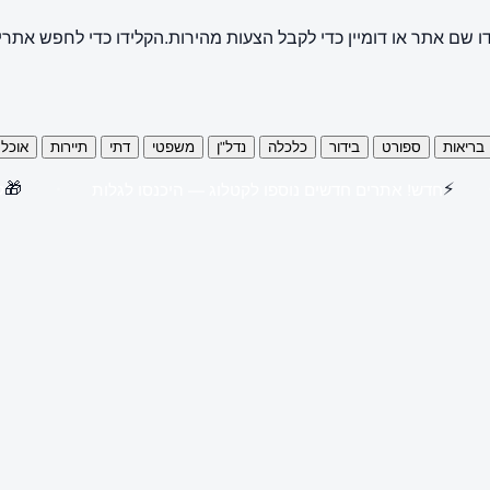
ו שם אתר או דומיין כדי לקבל הצעות מהירות.
הקלידו כדי לחפש אתרי
בריאות
ספורט
בידור
כלכלה
נדל"ן
משפטי
דתי
תיירות
אוכל
🎁
⚡
חדש! אתרים חדשים נוספו לקטלוג — היכנסו לגלות
קנו 3 