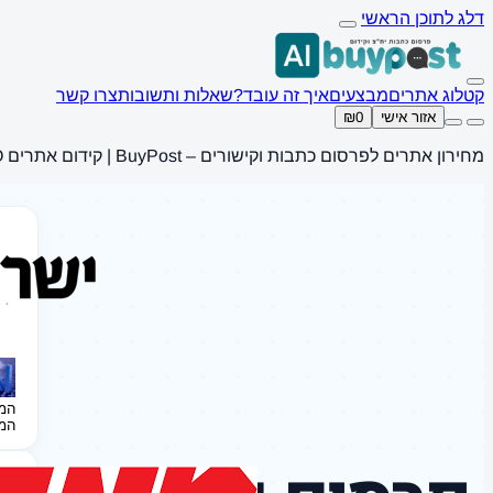
דלג לתוכן הראשי
קטלוג אתרים
מבצעים
איך זה עובד?
שאלות ותשובות
צרו קשר
אזור אישי
₪0
מחירון אתרים לפרסום כתבות וקישורים – BuyPost | קידום אתרים SEO
המ
המ