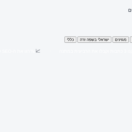
ם
מגזינים
ישראלי בשפה זרה
כללי
📈
כתבות וקבלו את הרביעית במתנה
שדרגו את ה-SEO שלכם עם כתבות יח"צ באתרים מובילים