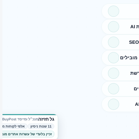
A
מובילים
רשת
ים
גל חזיזה
מנכ״ל ומייסד BuyPost
11 שנות ניסיון
אלפי לקוחות מרו
זכיין בלעדי של עשרות אתרים מובי