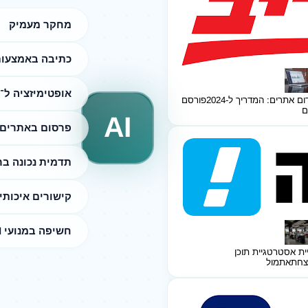
מחקר מעמיק
כתיבה באמצעות I
אופטימיזציה ל־SEO
ום אתרים: המדריך ל-2024
פורסם
ם
AI
פרסום באתרים 
תדמית נכונה ב
קישורים איכותי
חשיפה במנועי AI
ית אסטרטגיית תוכן
צחת
אתמול