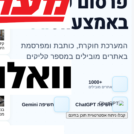
פרסום כתבות
באמצעות
AI
קיד
המערכת חוקרת, כותבת ומפרסמת
היו
באתרים מובילים במספר קליקים
+1000
חשיפה Google
אתרים מובילים
חשיפה ChatGPT
חשיפה Gemini
בני
מנ
קבלו ניתוח אסטרטגיית תוכן בחינם