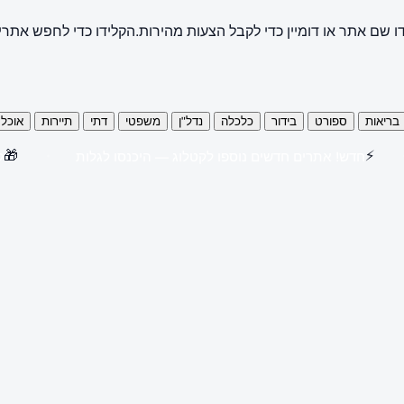
ו שם אתר או דומיין כדי לקבל הצעות מהירות.
הקלידו כדי לחפש אתרי
בריאות
ספורט
בידור
כלכלה
נדל"ן
משפטי
דתי
תיירות
אוכל
🎁
⚡
חדש! אתרים חדשים נוספו לקטלוג — היכנסו לגלות
קנו 3 