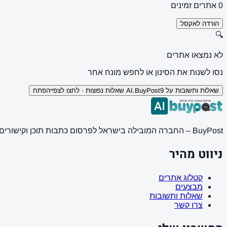
0 אתרים זמינים
הורדה לאקסל
🔍
לא נמצאו אתרים
נסו לשנות את הסינון או לחפש מונח אחר
שאלות ותשובות על AI.BuyPost
9 שאלות נפוצות · לחצו לצפייה
פתח
BuyPost – החברה המובילה בישראל לפרסום כתבות תוכן וקישורים באתרי חדשות ותוכן מובילים. מחירון מעודכן, כתיבת AI מתקדמת, קידום אתרים SEO מקצועי. 11 שנות ניסיון ואלפי לקוחות מרוצים.
ניווט מהיר
קטלוג אתרים
מבצעים
שאלות ותשובות
צרו קשר