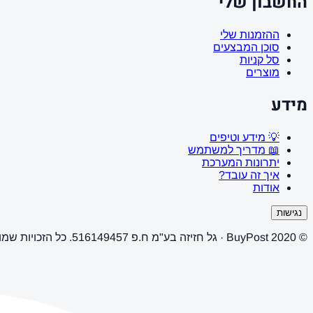
החשבון שלי
ההזמנות שלי
סוכן המבצעים
סל קניות
מוצרים
מידע
💡 מידע וטיפים
📖 מדריך למשתמש
יתרונות המערכת
איך זה עובד?
אודות
נגישות
© 2020 BuyPost · גל חזיזה בע"מ ח.פ 516149457. כל הזכויות שמורות.