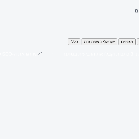
ם
מגזינים
ישראלי בשפה זרה
כללי
📈
כתבות וקבלו את הרביעית במתנה
שדרגו את ה-SEO שלכם עם כתבות יח"צ באתרים מובילים