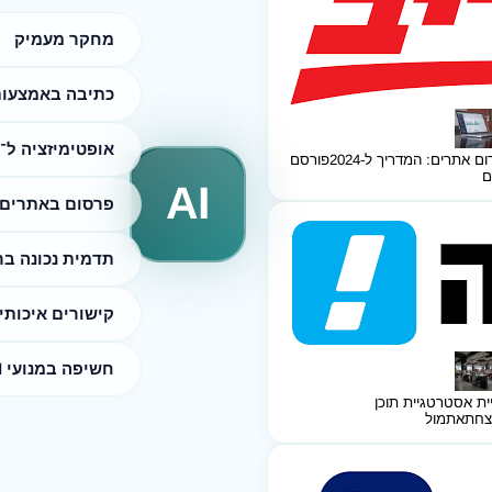
מחקר מעמיק
כתיבה באמצעות I
אופטימיזציה ל־SEO
ום אתרים: המדריך ל-2024
פורסם
ם
AI
פרסום באתרים 
תדמית נכונה ב
קישורים איכותי
חשיפה במנועי AI
ית אסטרטגיית תוכן
צחת
אתמול