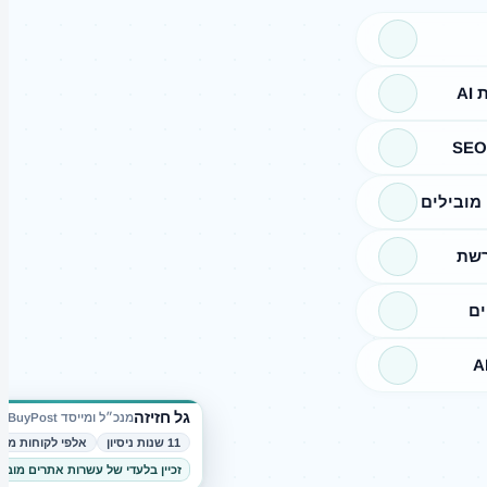
A
מובילים
רשת
ים
גל חזיזה
מנכ״ל ומייסד BuyPost
11 שנות ניסיון
אלפי לקוחות מרו
זכיין בלעדי של עשרות אתרים מובי