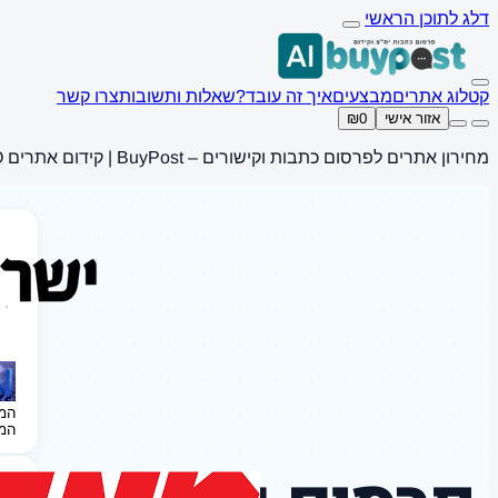
דלג לתוכן הראשי
קטלוג אתרים
מבצעים
איך זה עובד?
שאלות ותשובות
צרו קשר
אזור אישי
₪0
מחירון אתרים לפרסום כתבות וקישורים – BuyPost | קידום אתרים SEO
המ
המ