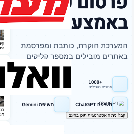
פרסום כתבות
באמצעות
AI
קיד
המערכת חוקרת, כותבת ומפרסמת
היו
באתרים מובילים במספר קליקים
+1000
חשיפה Google
אתרים מובילים
חשיפה ChatGPT
חשיפה Gemini
בני
מנ
קבלו ניתוח אסטרטגיית תוכן בחינם