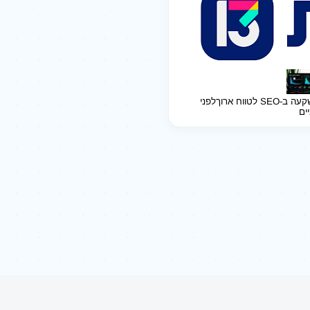
ב-SEO לטווח ארוך
לפני
יים