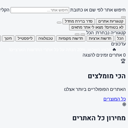
חיפוש אתר לפי שם או כתובת
הקליד
קטגוריות אתרים
סדר ברירת מחדל
לא בטוחים? מצאו לי אתר מתאים
קטגוריה נבחרת: הכל
הכל
חדשות ארציות
חדשות מקומיות
טכנולוגיה
לייפסטייל
חינוך
עדכונים
🔥
מבצע השבוע: 20% הנחה על כל אתרי החדשות הארציים!
0 אתרים זמינים להצגה
🏆
הכי מומלצים
האתרים הפופולריים ביותר אצלנו
כל המוצרים
🌐
מחירון כל האתרים