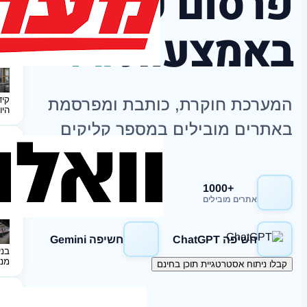
פרסום כתבות
באמצעות
AI
קיד
המערכת חוקרת, כותבת ומפרסמת
היו
באתרים מובילים במספר קליקים
+1000
חשיפה Google
אתרים מובילים
חשיפה ChatGPT
חשיפה Gemini
בני
מנ
קבלו ניתוח אסטרטגיית תוכן בחינם