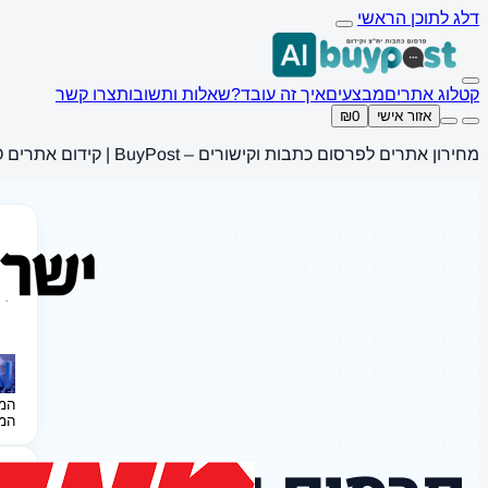
דלג לתוכן הראשי
קטלוג אתרים
מבצעים
איך זה עובד?
שאלות ותשובות
צרו קשר
אזור אישי
₪0
מחירון אתרים לפרסום כתבות וקישורים – BuyPost | קידום אתרים SEO
המ
המ