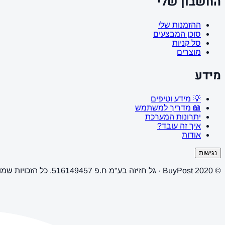
החשבון שלי
ההזמנות שלי
סוכן המבצעים
סל קניות
מוצרים
מידע
💡 מידע וטיפים
📖 מדריך למשתמש
יתרונות המערכת
איך זה עובד?
אודות
נגישות
© 2020 BuyPost · גל חזיזה בע"מ ח.פ 516149457. כל הזכויות שמורות.