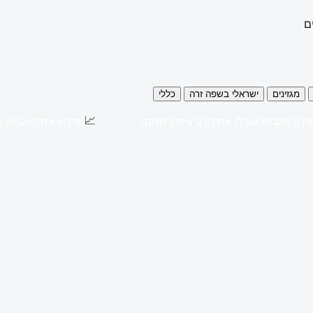
ם
מגזינים
ישראלי בשפה זרה
כללי
📈
כתבות וקבלו את הרביעית במתנה
שדרגו את ה-SEO שלכם עם כתבות יח"צ באתרים מובילים