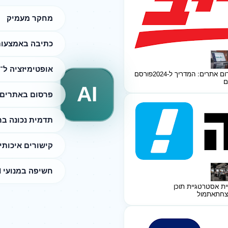
מחקר מעמיק
כתיבה באמצעות I
אופטימיזציה ל־SEO
ום אתרים: המדריך ל-2024
פורסם
ם
AI
פרסום באתרים 
תדמית נכונה ב
קישורים איכותי
חשיפה במנועי AI
ית אסטרטגיית תוכן
צחת
אתמול