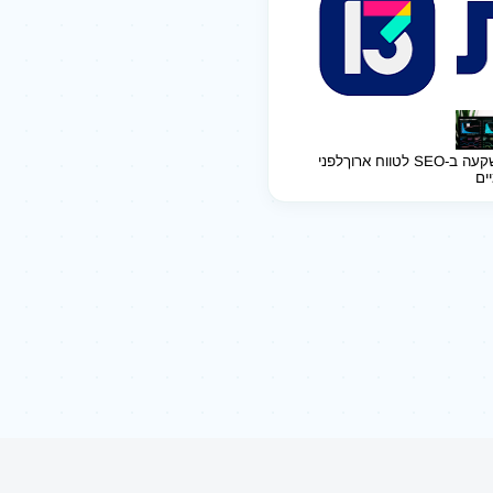
ב-SEO לטווח ארוך
לפני
יים