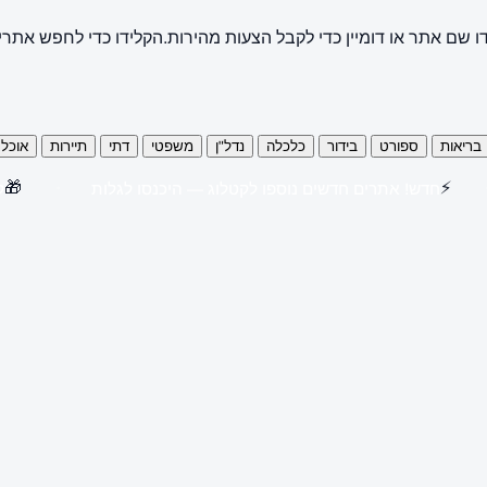
ו שם אתר או דומיין כדי לקבל הצעות מהירות.
הקלידו כדי לחפש אתרי
בריאות
ספורט
בידור
כלכלה
נדל"ן
משפטי
דתי
תיירות
אוכל
🎁
⚡
חדש! אתרים חדשים נוספו לקטלוג — היכנסו לגלות
קנו 3 