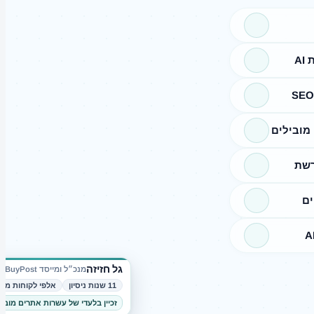
A
מובילים
רשת
ים
גל חזיזה
מנכ״ל ומייסד BuyPost
11 שנות ניסיון
אלפי לקוחות מרו
זכיין בלעדי של עשרות אתרים מובי