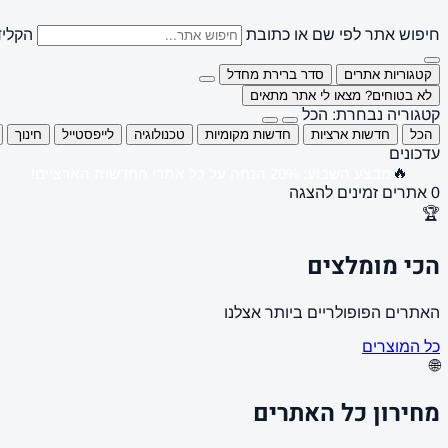
חיפוש אתר לפי שם או כתובת
הקליד
קטגוריות אתרים
סדר ברירת מחדל
לא בטוחים? מצאו לי אתר מתאים
קטגוריה נבחרת: הכל
הכל
חדשות ארציות
חדשות מקומיות
טכנולוגיה
לייפסטייל
חינוך
עדכונים
🔥
מבצע השבוע: 20% הנחה על כל אתרי החדשות הארציים!
0 אתרים זמינים להצגה
🏆
הכי מומלצים
האתרים הפופולריים ביותר אצלנו
כל המוצרים
🌐
מחירון כל האתרים