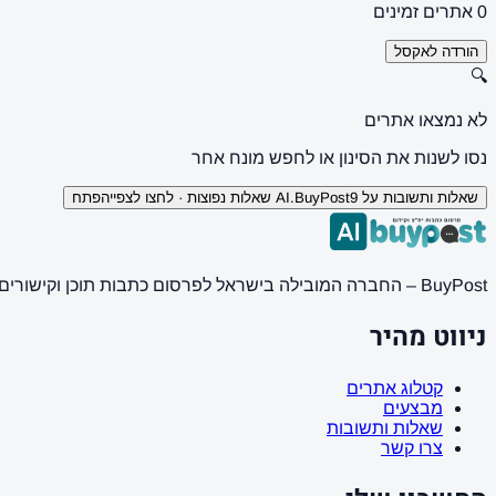
0 אתרים זמינים
הורדה לאקסל
🔍
לא נמצאו אתרים
נסו לשנות את הסינון או לחפש מונח אחר
שאלות ותשובות על AI.BuyPost
9 שאלות נפוצות · לחצו לצפייה
פתח
BuyPost – החברה המובילה בישראל לפרסום כתבות תוכן וקישורים באתרי חדשות ותוכן מובילים. מחירון מעודכן, כתיבת AI מתקדמת, קידום אתרים SEO מקצועי. 11 שנות ניסיון ואלפי לקוחות מרוצים.
ניווט מהיר
קטלוג אתרים
מבצעים
שאלות ותשובות
צרו קשר