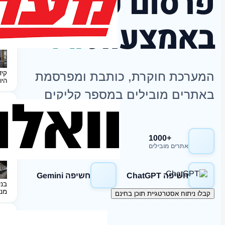
פרסום כתבות
באמצעות
AI
קיד
המערכת חוקרת, כותבת ומפרסמת
היו
באתרים מובילים במספר קליקים
+1000
חשיפה Google
אתרים מובילים
חשיפה ChatGPT
חשיפה Gemini
בני
מנ
קבלו ניתוח אסטרטגיית תוכן בחינם