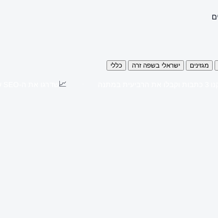
ם
מגזינים
ישראלי בשפה זרה
כללי
📈
כתבות וקבלו את הרביעית במתנה
שדרגו את ה-SEO שלכם עם כתבות יח"צ באתרים מובילים