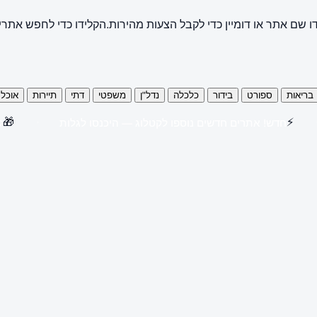
ו שם אתר או דומיין כדי לקבל הצעות מהירות.
הקלידו כדי לחפש אתרי
בריאות
ספורט
בידור
כלכלה
נדל"ן
משפטי
דתי
תיירות
אוכל
🎁
⚡
חדש! אתרים חדשים נוספו לקטלוג — היכנסו לגלות
קנו 3 