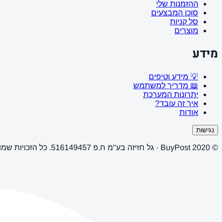
ההזמנות שלי
סוכן המבצעים
סל קניות
מוצרים
מידע
💡 מידע וטיפים
📖 מדריך למשתמש
יתרונות המערכת
איך זה עובד?
אודות
נגישות
© 2020 BuyPost · גל חזיזה בע"מ ח.פ 516149457. כל הזכויות שמורות.