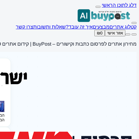
דלג לתוכן הראשי
קטלוג אתרים
מבצעים
איך זה עובד?
שאלות ותשובות
צרו קשר
אזור אישי
₪0
מחירון אתרים לפרסום כתבות וקישורים – BuyPost | קידום אתרים SEO
המ
המ