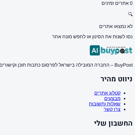
0 אתרים זמינים
🔍
לא נמצאו אתרים
נסו לשנות את הסינון או לחפש מונח אחר
BuyPost – החברה המובילה בישראל לפרסום כתבות תוכן וקישורים באתרי חדשות ותוכן מובילים. מחירון מעודכן, כתיבת AI מתקדמת, קידום אתרים SEO מקצועי. 11 שנות ניסיון ואלפי לקוחות מרוצים.
ניווט מהיר
קטלוג אתרים
מבצעים
שאלות ותשובות
צרו קשר
החשבון שלי