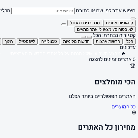
חיפוש אתר לפי שם או כתובת
הקליד
קטגוריות אתרים
סדר ברירת מחדל
לא בטוחים? מצאו לי אתר מתאים
קטגוריה נבחרת: הכל
הכל
חדשות ארציות
חדשות מקומיות
טכנולוגיה
לייפסטייל
חינוך
עדכונים
🔥
מבצע השבוע: 20% הנחה על כל אתרי החדשות הארציים!
0 אתרים זמינים להצגה
🏆
הכי מומלצים
האתרים הפופולריים ביותר אצלנו
כל המוצרים
🌐
מחירון כל האתרים