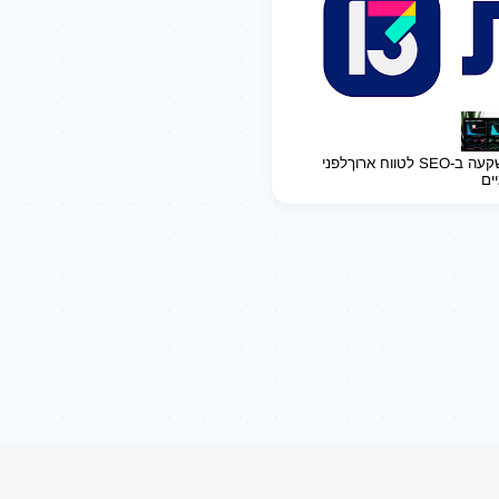
ב-SEO לטווח ארוך
לפני
יים