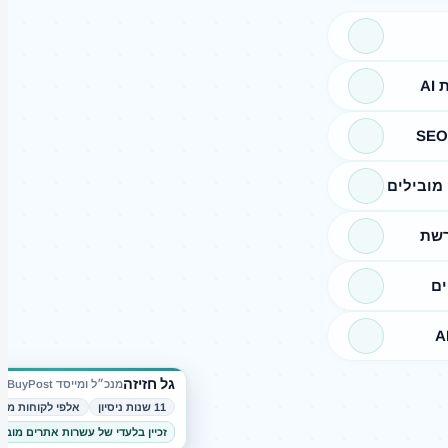
A
מובילים
רשת
ים
גל חזיזה
מנכ״ל ומייסד BuyPost
11 שנות ניסיון
אלפי לקוחות מרו
זכיין בלעדי של עשרות אתרים מובי