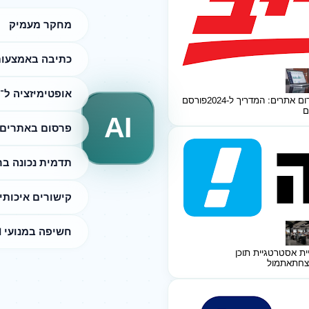
מחקר מעמיק
כתיבה באמצעות I
אופטימיזציה ל־SEO
ום אתרים: המדריך ל-2024
פורסם
ם
AI
פרסום באתרים 
תדמית נכונה ב
קישורים איכותי
חשיפה במנועי AI
ית אסטרטגיית תוכן
צחת
אתמול