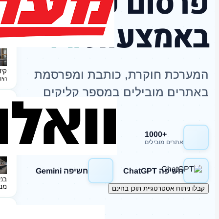
פרסום כתבות
באמצעות
AI
קיד
המערכת חוקרת, כותבת ומפרסמת
היו
באתרים מובילים במספר קליקים
+1000
חשיפה Google
אתרים מובילים
חשיפה ChatGPT
חשיפה Gemini
בני
מנ
קבלו ניתוח אסטרטגיית תוכן בחינם