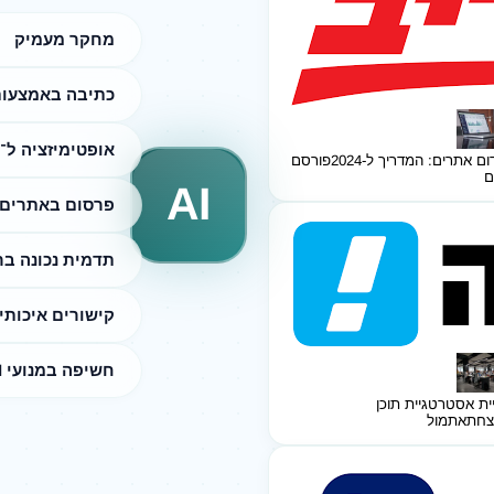
מחקר מעמיק
כתיבה באמצעות I
אופטימיזציה ל־SEO
ום אתרים: המדריך ל-2024
פורסם
ם
AI
פרסום באתרים 
תדמית נכונה ב
קישורים איכותי
חשיפה במנועי AI
ית אסטרטגיית תוכן
צחת
אתמול