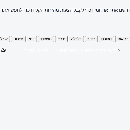
ו שם אתר או דומיין כדי לקבל הצעות מהירות.
הקלידו כדי לחפש אתרי
בריאות
ספורט
בידור
כלכלה
נדל"ן
משפטי
דתי
תיירות
אוכל
🎁
⚡
חדש! אתרים חדשים נוספו לקטלוג — היכנסו לגלות
קנו 3 