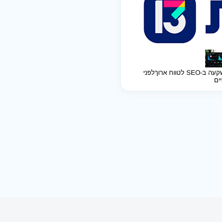
ב-SEO לטווח ארוך
לפני
יים