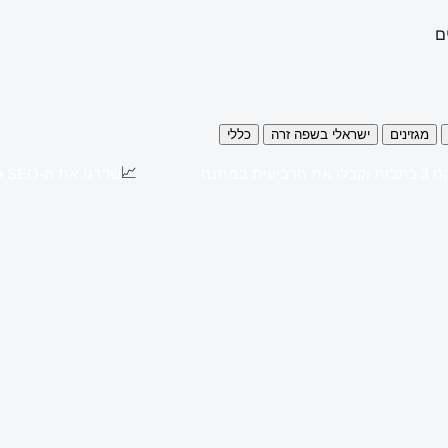
ם
מגזינים
ישראלי בשפה זרה
כללי
📈
כתבות וקבלו את הרביעית במתנה
שדרגו את ה-SEO שלכם עם כתבות יח"צ באתרים מובילים