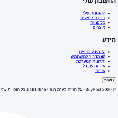
החשבון שלי
ההזמנות שלי
סוכן המבצעים
סל קניות
מוצרים
מידע
💡 מידע וטיפים
📖 מדריך למשתמש
יתרונות המערכת
איך זה עובד?
אודות
נגישות
© 2020 BuyPost · גל חזיזה בע"מ ח.פ 516149457. כל הזכויות שמורות.