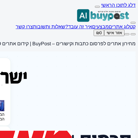
דלג לתוכן הראשי
קטלוג אתרים
מבצעים
איך זה עובד?
שאלות ותשובות
צרו קשר
אזור אישי
₪0
מחירון אתרים לפרסום כתבות וקישורים – BuyPost | קידום אתרים SEO
המ
המ