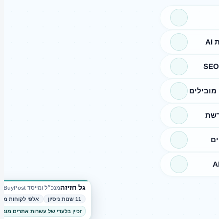
A
מובילים
רשת
ים
גל חזיזה
מנכ״ל ומייסד BuyPost
11 שנות ניסיון
אלפי לקוחות מרו
זכיין בלעדי של עשרות אתרים מובי