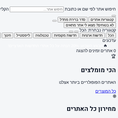
חיפוש אתר לפי שם או כתובת
הקליד
קטגוריות אתרים
סדר ברירת מחדל
לא בטוחים? מצאו לי אתר מתאים
קטגוריה נבחרת: הכל
הכל
חדשות ארציות
חדשות מקומיות
טכנולוגיה
לייפסטייל
חינוך
עדכונים
🔥
מבצע השבוע: 20% הנחה על כל אתרי החדשות הארציים!
0 אתרים זמינים להצגה
🏆
הכי מומלצים
האתרים הפופולריים ביותר אצלנו
כל המוצרים
🌐
מחירון כל האתרים