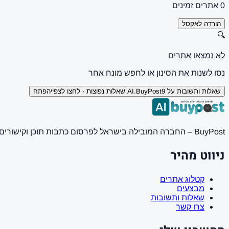
0 אתרים זמינים
הורדה לאקסל
🔍
לא נמצאו אתרים
נסו לשנות את הסינון או לחפש מונח אחר
שאלות ותשובות על AI.BuyPost
9 שאלות נפוצות · לחצו לצפייה
פתח
BuyPost – החברה המובילה בישראל לפרסום כתבות תוכן וקישורים באתרי חדשות ותוכן מובילים. מחירון מעודכן, כתיבת AI מתקדמת, קידום אתרים SEO מקצועי. 11 שנות ניסיון ואלפי לקוחות מרוצים.
ניווט מהיר
קטלוג אתרים
מבצעים
שאלות ותשובות
צרו קשר