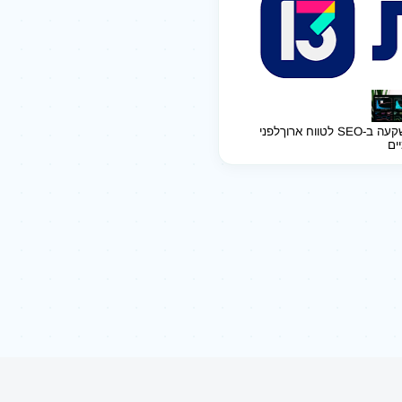
ב-SEO לטווח ארוך
לפני
יים