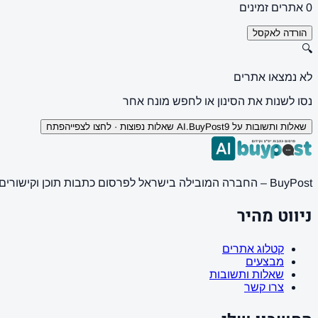
0 אתרים זמינים
הורדה לאקסל
🔍
לא נמצאו אתרים
נסו לשנות את הסינון או לחפש מונח אחר
שאלות ותשובות על AI.BuyPost
9 שאלות נפוצות · לחצו לצפייה
פתח
BuyPost – החברה המובילה בישראל לפרסום כתבות תוכן וקישורים באתרי חדשות ותוכן מובילים. מחירון מעודכן, כתיבת AI מתקדמת, קידום אתרים SEO מקצועי. 11 שנות ניסיון ואלפי לקוחות מרוצים.
ניווט מהיר
קטלוג אתרים
מבצעים
שאלות ותשובות
צרו קשר