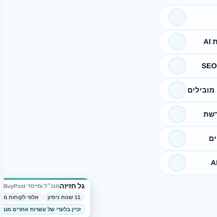
A
מובילים
רשת
ים
גל חזיזה
מנכ״ל ומייסד BuyPost
11 שנות ניסיון
אלפי לקוחות מרו
זכיין בלעדי של עשרות אתרים מובי