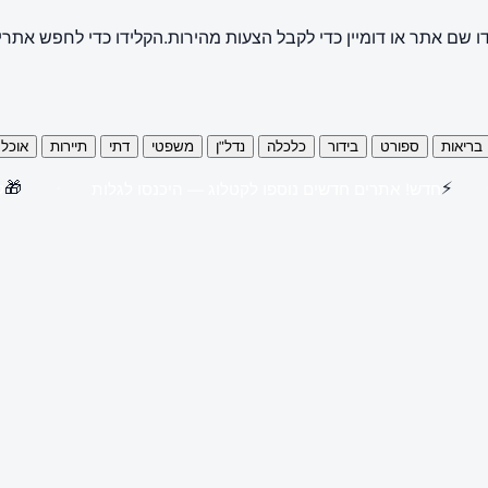
ו שם אתר או דומיין כדי לקבל הצעות מהירות.
הקלידו כדי לחפש אתרי
בריאות
ספורט
בידור
כלכלה
נדל"ן
משפטי
דתי
תיירות
אוכל
🎁
⚡
חדש! אתרים חדשים נוספו לקטלוג — היכנסו לגלות
קנו 3 