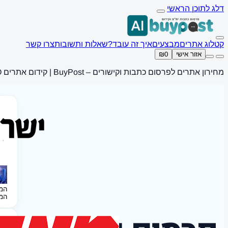
דלג לתוכן הראשי
קטלוג אתרים
מבצעים
איך זה עובד?
שאלות ותשובות
צרו קשר
אזור אישי
₪0
מחירון אתרים לפרסום כתבות וקישורים – BuyPost | קידום אתרים SEO
המ
המ