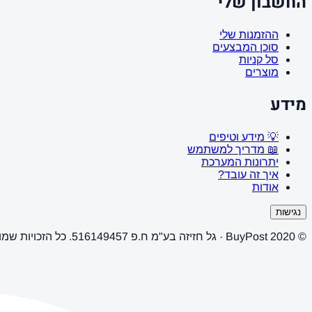
החשבון שלי
ההזמנות שלי
סוכן המבצעים
סל קניות
מוצרים
מידע
💡 מידע וטיפים
📖 מדריך למשתמש
יתרונות המערכת
איך זה עובד?
אודות
נגישות
© 2020 BuyPost · גל חזיזה בע"מ ח.פ 516149457. כל הזכויות שמורות.