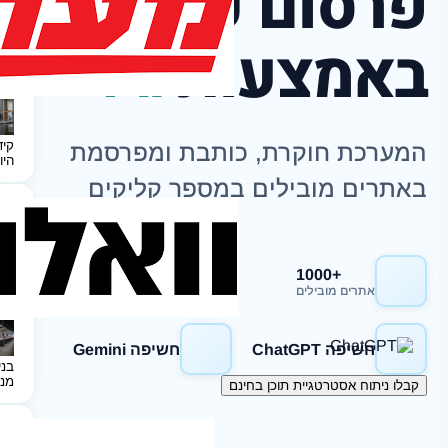
פרסום כתבות
באמצעות
AI
קיד
המערכת חוקרת, כותבת ומפרסמת
היו
באתרים מובילים במספר קליקים
+1000
חשיפה Google
אתרים מובילים
חשיפה ChatGPT
חשיפה Gemini
בני
מנ
קבלו ניתוח אסטרטגיית תוכן בחינם