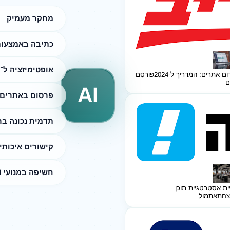
מחקר מעמיק
כתיבה באמצעות I
אופטימיזציה ל־SEO
ום אתרים: המדריך ל-2024
פורסם
ם
AI
פרסום באתרים 
תדמית נכונה ב
קישורים איכותי
חשיפה במנועי AI
ית אסטרטגיית תוכן
צחת
אתמול