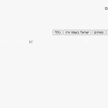
ם
מגזינים
ישראלי בשפה זרה
כללי
📈
כתבות וקבלו את הרביעית במתנה
שדרגו את ה-SEO שלכם עם כתבות יח"צ באתרים מובילים