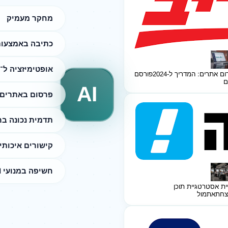
מחקר מעמיק
כתיבה באמצעות I
אופטימיזציה ל־SEO
ום אתרים: המדריך ל-2024
פורסם
ם
AI
פרסום באתרים 
תדמית נכונה ב
קישורים איכותי
חשיפה במנועי AI
ית אסטרטגיית תוכן
צחת
אתמול