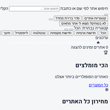
חיפוש אתר לפי שם או כתובת
הקליד
קטגוריות אתרים
סדר ברירת מחדל
לא בטוחים? מצאו לי אתר מתאים
קטגוריה נבחרת: הכל
הכל
חדשות ארציות
חדשות מקומיות
טכנולוגיה
לייפסטייל
חינוך
עדכונים
🔥
מבצע השבוע: 20% הנחה על כל אתרי החדשות הארציים!
0 אתרים זמינים להצגה
🏆
הכי מומלצים
האתרים הפופולריים ביותר אצלנו
כל המוצרים
🌐
מחירון כל האתרים