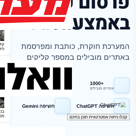
פרסום כתבות
באמצעות
AI
קיד
המערכת חוקרת, כותבת ומפרסמת
היו
באתרים מובילים במספר קליקים
+1000
חשיפה Google
אתרים מובילים
חשיפה ChatGPT
חשיפה Gemini
בני
מנ
קבלו ניתוח אסטרטגיית תוכן בחינם