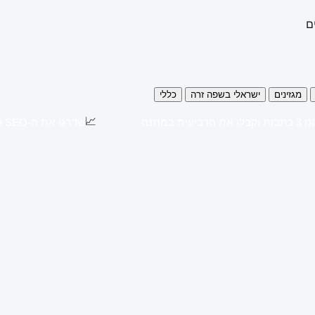
ם
מגזינים
ישראלי בשפה זרה
כללי
📈
כתבות וקבלו את הרביעית במתנה
שדרגו את ה-SEO שלכם עם כתבות יח"צ באתרים מובילים