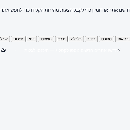
ו שם אתר או דומיין כדי לקבל הצעות מהירות.
הקלידו כדי לחפש אתרי
בריאות
ספורט
בידור
כלכלה
נדל"ן
משפטי
דתי
תיירות
אוכל
🎁
⚡
חדש! אתרים חדשים נוספו לקטלוג — היכנסו לגלות
קנו 3 