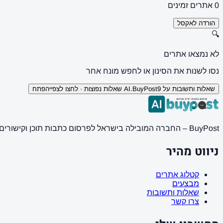
0 אתרים זמינים
הורדה לאקסל
🔍
לא נמצאו אתרים
נסו לשנות את הסינון או לחפש מונח אחר
שאלות ותשובות על AI.BuyPost
9 שאלות נפוצות · לחצו לצפייה
פתח
BuyPost – החברה המובילה בישראל לפרסום כתבות תוכן וקישורים באתרי חדשות ותוכן מובילים. מחירון מעודכן, כתיבת AI מתקדמת, קידום אתרים SEO מקצועי. 11 שנות ניסיון ואלפי לקוחות מרוצים.
ניווט מהיר
קטלוג אתרים
מבצעים
שאלות ותשובות
צרו קשר