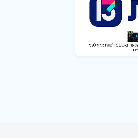
ב-SEO לטווח ארוך
לפני
יים