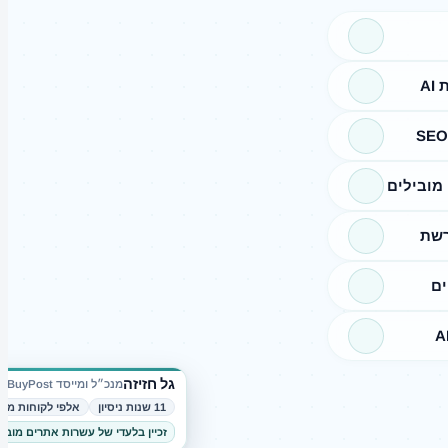
A
מובילים
רשת
ים
גל חזיזה
מנכ״ל ומייסד BuyPost
11 שנות ניסיון
אלפי לקוחות מרו
זכיין בלעדי של עשרות אתרים מובי