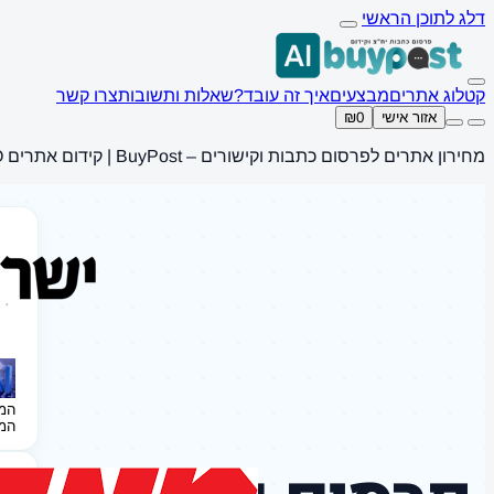
דלג לתוכן הראשי
קטלוג אתרים
מבצעים
איך זה עובד?
שאלות ותשובות
צרו קשר
אזור אישי
₪0
מחירון אתרים לפרסום כתבות וקישורים – BuyPost | קידום אתרים SEO
המ
המ