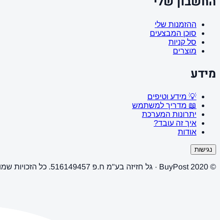
החשבון שלי
ההזמנות שלי
סוכן המבצעים
סל קניות
מוצרים
מידע
💡 מידע וטיפים
📖 מדריך למשתמש
יתרונות המערכת
איך זה עובד?
אודות
נגישות
© 2020 BuyPost · גל חזיזה בע"מ ח.פ 516149457. כל הזכויות שמורות.