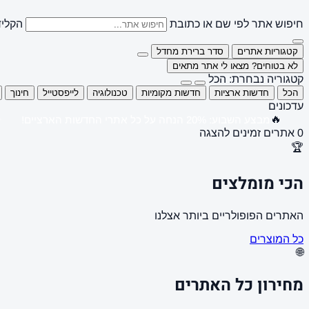
חיפוש אתר לפי שם או כתובת
הקליד
קטגוריות אתרים
סדר ברירת מחדל
לא בטוחים? מצאו לי אתר מתאים
קטגוריה נבחרת: הכל
הכל
חדשות ארציות
חדשות מקומיות
טכנולוגיה
לייפסטייל
חינוך
עדכונים
🔥
מבצע השבוע: 20% הנחה על כל אתרי החדשות הארציים!
0 אתרים זמינים להצגה
🏆
הכי מומלצים
האתרים הפופולריים ביותר אצלנו
כל המוצרים
🌐
מחירון כל האתרים