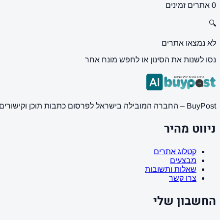
0 אתרים זמינים
🔍
לא נמצאו אתרים
נסו לשנות את הסינון או לחפש מונח אחר
BuyPost – החברה המובילה בישראל לפרסום כתבות תוכן וקישורים באתרי חדשות ותוכן מובילים. מחירון מעודכן, כתיבת AI מתקדמת, קידום אתרים SEO מקצועי. 11 שנות ניסיון ואלפי לקוחות מרוצים.
ניווט מהיר
קטלוג אתרים
מבצעים
שאלות ותשובות
צרו קשר
החשבון שלי