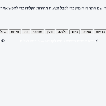
ו שם אתר או דומיין כדי לקבל הצעות מהירות.
הקלידו כדי לחפש אתרי
בריאות
ספורט
בידור
כלכלה
נדל"ן
משפטי
דתי
תיירות
אוכל
🎁
⚡
חדש! אתרים חדשים נוספו לקטלוג — היכנסו לגלות
קנו 3 