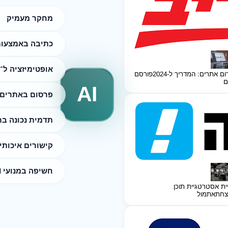
מחקר מעמיק
כתיבה באמצעות I
אופטימיזציה ל־SEO
ום אתרים: המדריך ל-2024
פורסם
ם
AI
פרסום באתרים 
תדמית נכונה ב
קישורים איכותי
חשיפה במנועי AI
ית אסטרטגיית תוכן
צחת
אתמול