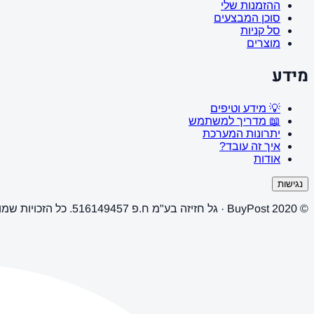
ההזמנות שלי
סוכן המבצעים
סל קניות
מוצרים
מידע
💡 מידע וטיפים
📖 מדריך למשתמש
יתרונות המערכת
איך זה עובד?
אודות
נגישות
© 2020 BuyPost · גל חזיזה בע"מ ח.פ 516149457. כל הזכויות שמורות.