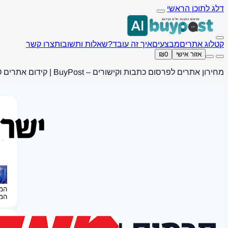
דלג לתוכן הראשי
קטלוג אתרים
מבצעים
איך זה עובד?
שאלות ותשובות
צרו קשר
אזור אישי
₪0
מחירון אתרים לפרסום כתבות וקישורים – BuyPost | קידום אתרים SEO
המ
המ