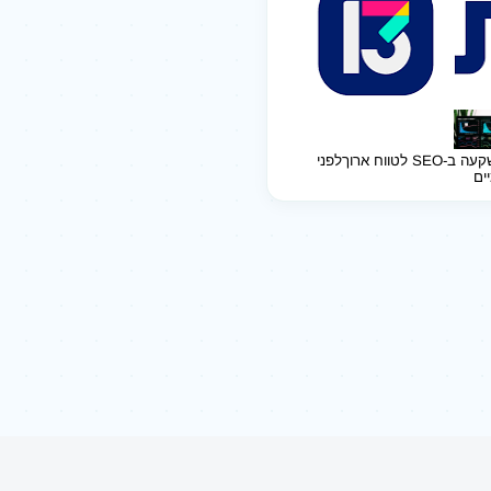
ב-SEO לטווח ארוך
לפני
יים