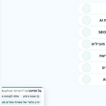
A
מובילים
רשת
ים
גל חזיזה
מנכ״ל ומייסד BuyPost
11 שנות ניסיון
אלפי לקוחות מרו
זכיין בלעדי של עשרות אתרים מובי