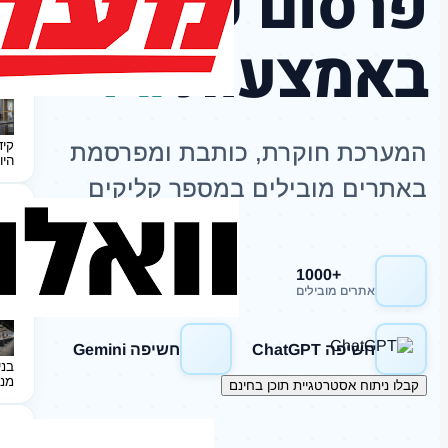
פרסום כתבות
באמצעות
AI
קיד
המערכת חוקרת, כותבת ומפרסמת
היו
באתרים מובילים במספר קליקים
+1000
חשיפה Google
אתרים מובילים
חשיפה ChatGPT
חשיפה Gemini
בני
מנ
קבלו ניתוח אסטרטגיית תוכן בחינם