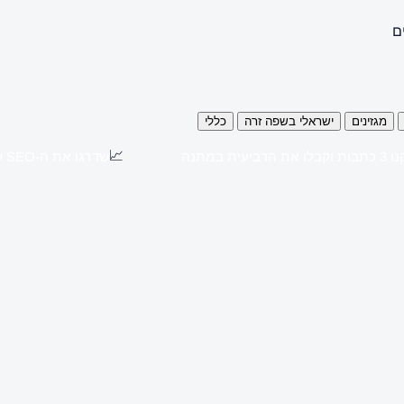
ם
מגזינים
ישראלי בשפה זרה
כללי
📈
כתבות וקבלו את הרביעית במתנה
שדרגו את ה-SEO שלכם עם כתבות יח"צ באתרים מובילים