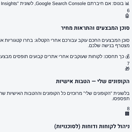
📊 בונוס: אם חיברתם Google Search Console, לשונית "GSC Insights" תציג לכם קליקים וחשיפות אמיתיים מגוגל על העמודים שלכם.
6
🤖
סוכן המבצעים והתראות מחיר
סוכן המבצעים החכם עוקב עבורכם אחרי הקטלוג: בחרו קטגוריות א
מצטרף בנישה שלכם.
💰 כך תחסכו: לקוחות שעוקבים אחרי אתרים קבועים תופסים מבצעים
7
🎁
הקופונים שלי — הטבות אישיות
בלשונית "הקופונים שלי" מרוכזים כל הקופונים וההטבות האישיות ש
תפספסו.
8
🏢
ניהול לקוחות ודוחות (לסוכנויות)