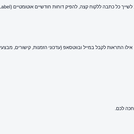
ות חודשיים אוטומטיים (White Label) עם כל הקישורים שפורסמו, ולנהל תקציב נפרד לכל לקוח.
אילו התראות לקבל במייל ובווטסאפ (עדכוני הזמנות, קישורים, מבצעי
חכה לכם.