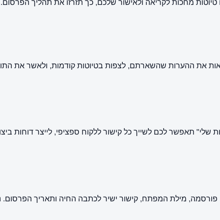
 טיוטות מחכות לקריאה ולאישור שלכם, כך תזרזו את תהליך הפרסום.
ראות את ההערות שהשארתם, לצפות בטיוטות קודמות, ולאשר את התוכ
שור ללקוח ספציפי, לייצר דוחות ביצועים (White Label) ולהציג ללקוח בדיוק אילו אתרים רכשתם 
ורסמה, מילת המפתח, קישור ישיר לכתבה החיה ותאריך הפרסום. ני