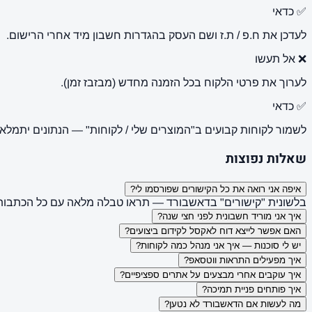
✅ כדאי
לעדכן את ח.פ / ת.ז ושם העסק בהגדרות חשבון מיד אחרי הרישום.
❌ אל תעשו
לערוך את פרטי הלקוח בכל הזמנה מחדש (מבזבז זמן).
✅ כדאי
לשמור לקוחות קבועים ב"המוצרים שלי / לקוחות" — הנתונים יתמלאו
שאלות נפוצות
איפה אני רואה את כל הקישורים שפורסמו לי?
בלשונית "קישורים" בדאשבורד — תראו טבלה מלאה עם כל הכתבות,
איך אני מוריד חשבונית לפני חצי שנה?
האם אפשר לייצא דוח לאקסל לקידום ביצועים?
יש לי סוכנות — איך אני מנהל כמה לקוחות?
איך מפעילים התראות ווטסאפ?
איך עוקבים אחרי מבצעים על אתרים ספציפיים?
איך פותחים פניית תמיכה?
מה לעשות אם הדאשבורד לא נטען?