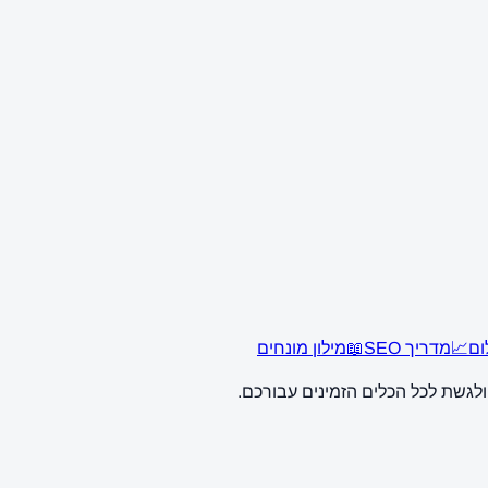
ום
📈
מדריך SEO
📖
מילון מונחים