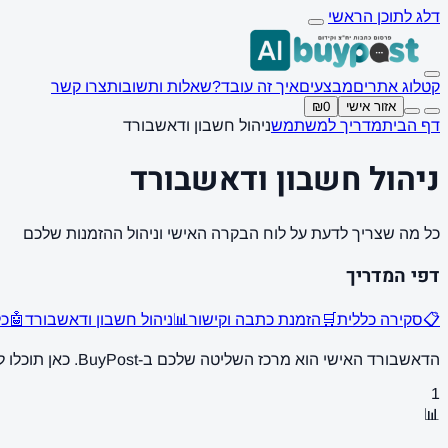
דלג לתוכן הראשי
קטלוג אתרים
מבצעים
איך זה עובד?
שאלות ותשובות
צרו קשר
אזור אישי
₪0
דף הבית
מדריך למשתמש
ניהול חשבון ודאשבורד
ניהול חשבון ודאשבורד
כל מה שצריך לדעת על לוח הבקרה האישי וניהול ההזמנות שלכם
דפי המדריך
📋
סקירה כללית
🛒
הזמנת כתבה וקישור
📊
ניהול חשבון ודאשבורד
🤖
כלי AI
הדאשבורד האישי הוא מרכז השליטה שלכם ב-BuyPost. כאן תוכלו לעקוב אחר כל ההזמנות, לראות סטטיסטיקות, לנהל את פרטי החשבון ולגשת לכל הכלים הזמינים עבורכם.
1
📊