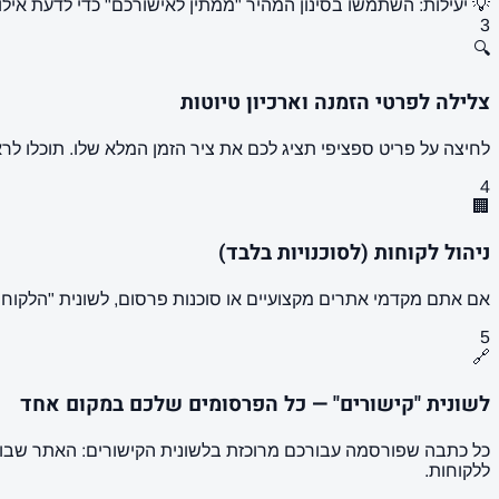
💡 יעילות: השתמשו בסינון המהיר "ממתין לאישורכם" כדי לדעת אילו
3
🔍
צלילה לפרטי הזמנה וארכיון טיוטות
לחיצה על פריט ספציפי תציג לכם את ציר הזמן המלא שלו. תוכלו ל
4
🏢
ניהול לקוחות (לסוכנויות בלבד)
אם אתם מקדמי אתרים מקצועיים או סוכנות פרסום, לשונית "הלקוחות שלי" תאפשר לכם לשייך כל קי
5
🔗
לשונית "קישורים" — כל הפרסומים שלכם במקום אחד
כל כתבה שפורסמה עבורכם מרוכזת בלשונית הקישורים: האתר שבו פ
ללקוחות.